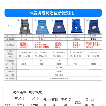
气垫未充
气垫充气
气尺寸
尺寸
气
交替周
充气流
噪
承
频率
（mm）
（mm）
型号
道
期
量
音
重
电