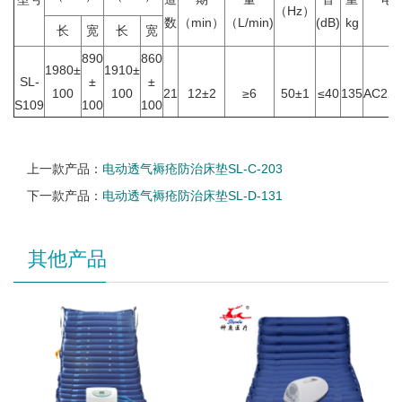
（Hz）
数
（min）
（L/min)
(dB)
kg
v
长
宽
长
宽
890
860
1980±
1910±
SL-
±
±
100
100
21
12±2
≥6
50±1
≤40
135
AC220
S109
100
100
上一款产品：
电动透气褥疮防治床垫SL-C-203
下一款产品：
电动透气褥疮防治床垫SL-D-131
其他产品