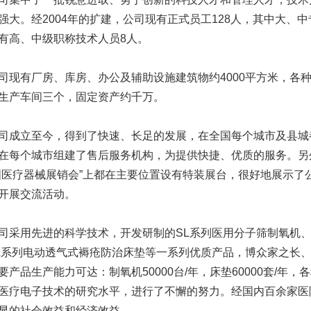
强大。经2004年的扩建，公司现有正式员工128人，其中大、中
有高、中级职称技术人员8人。
有厂房、库房、办公及辅助设施建筑物约4000平方米，各种
生产车间三个，固定资产约千万。
立至今，得到了快速、长足的发展，在全国每个城市及县城
在每个城市组建了售后服务机构，为提供快捷、优质的服务。另
国医疗器械展销会”上都在主要位置设有特装展台，很好地展示了
开展交流活动。
用先进的科学技术，开发研制的SL系列医用分子筛制氧机、
L系列电动透气式褥疮防治床垫等一系列优质产品，博众家之长
要产品生产能力可达：制氧机50000台/年，床垫60000套/年
医疗电子技术的研究水平，进行了不懈的努力。经国内百余家医
显的社会效益和经济效益。