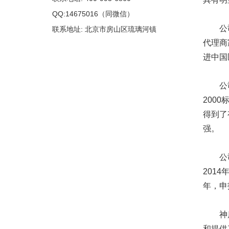
QQ:14675016（同微信）
公司以
联系地址: 北京市房山区琉璃河镇
代理商
进中国
公司于2
200
得到了
强。
公司历
201
年，申
神鹿公
和提供