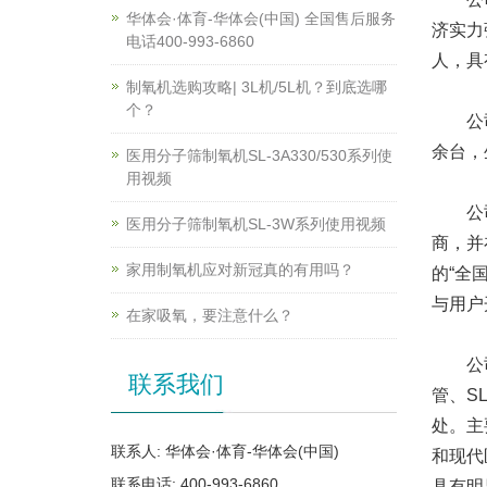
华体会·体育-华体会(中国) 全国售后服务
济实力
电话400-993-6860
人，具
制氧机选购攻略| 3L机/5L机？到底选哪
个？
公司现
余台，
医用分子筛制氧机SL-3A330/530系列使
用视频
公司成
医用分子筛制氧机SL-3W系列使用视频
商，并
家用制氧机应对新冠真的有用吗？
的“全
与用户
在家吸氧，要注意什么？
公司采
联系我们
管、S
处。主
联系人: 华体会·体育-华体会(中国)
和现代
联系电话: 400-993-6860
具有明