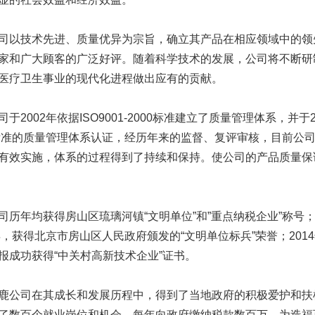
技术先进、质量优异为宗旨，确立其产品在相应领域中的领先
家和广大顾客的广泛好评。随着科学技术的发展，公司将不断研
医疗卫生事业的现代化进程做出应有的贡献。
002年依据ISO9001-2000标准建立了质量管理体系，并于2004年
0标准的质量管理体系认证，经历年来的监督、复评审核，目前公
有效实施，体系的过程得到了持续和保持。使公司的产品质量保
年均获得房山区琉璃河镇“文明单位”和”重点纳税企业”称号；
4年，获得北京市房山区人民政府颁发的“文明单位标兵”荣誉；20
报成功获得“中关村高新技术企业”证书。
司在其成长和发展历程中，得到了当地政府的积极爱护和扶植
了数百个就业岗位和机会，每年向政府缴纳税款数百万，为造福