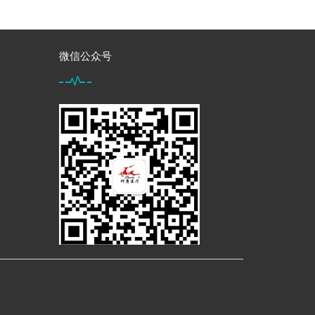
微信公众号