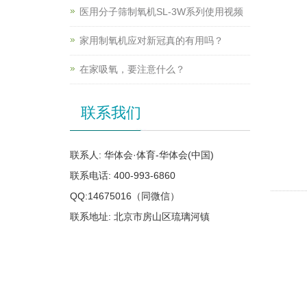
医用分子筛制氧机SL-3W系列使用视频
家用制氧机应对新冠真的有用吗？
在家吸氧，要注意什么？
联系我们
联系人: 华体会·体育-华体会(中国)
联系电话: 400-993-6860
QQ:14675016（同微信）
联系地址: 北京市房山区琉璃河镇