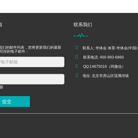
阅
联系我们
我们的邮件列表，您将更新我们的最新
联系人: 华体会·体育-华体会(中国)
填写你的电子邮件：
联系电话: 400-993-6860
QQ:14675016（同微信）
地址: 北京市房山区琉璃河镇
提交