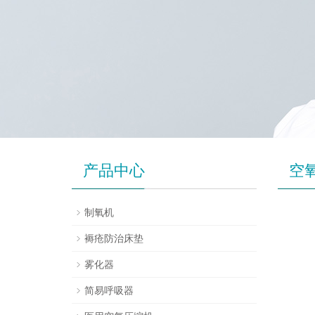
产品中心
空
制氧机
褥疮防治床垫
雾化器
简易呼吸器