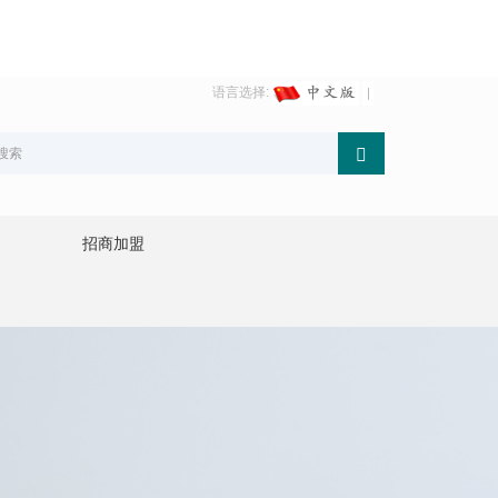
语言选择:
招商加盟