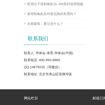
医用分子筛制氧机SL-3W系列使用视频
家用制氧机应对新冠真的有用吗？
在家吸氧，要注意什么？
联系我们
联系人: 华体会·体育-华体会(中国)
联系电话: 400-993-6860
QQ:14675016（同微信）
联系地址: 北京市房山区琉璃河镇
网站栏目
邮箱订