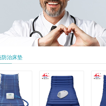
疮防治床垫